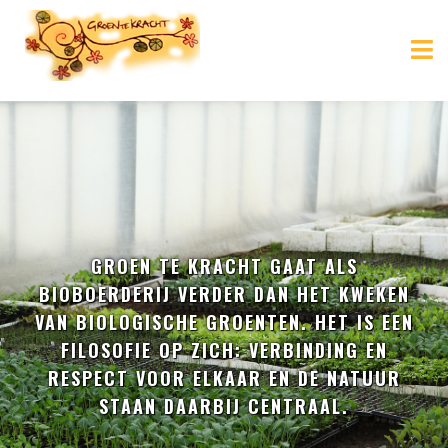
GROEN TE KRACHT GAAT ALS
BIOBOERDERIJ VERDER DAN HET KWEKEN
VAN BIOLOGISCHE GROENTEN. HET IS EEN
FILOSOFIE OP ZICH: VERBINDING EN
RESPECT VOOR ELKAAR EN DE NATUUR
STAAN DAARBIJ CENTRAAL.